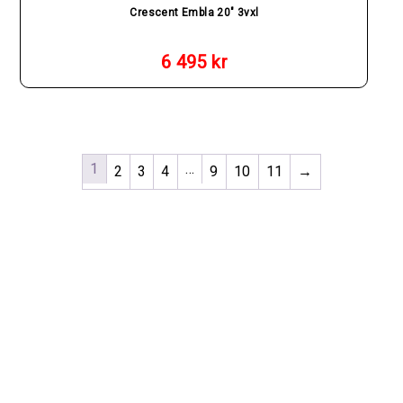
Crescent Embla 20″ 3vxl
6 495
kr
1
…
2
3
4
9
10
11
→