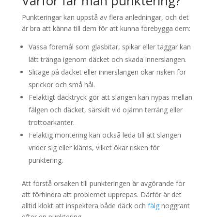
Varför får man punktering?
Punkteringar kan uppstå av flera anledningar, och det
är bra att känna till dem för att kunna förebygga dem:
Vassa föremål som glasbitar, spikar eller taggar kan
lätt tränga igenom däcket och skada innerslangen.
Slitage på däcket eller innerslangen ökar risken för
sprickor och små hål.
Felaktigt däcktryck gör att slangen kan nypas mellan
fälgen och däcket, särskilt vid ojämn terräng eller
trottoarkanter.
Felaktig montering kan också leda till att slangen
vrider sig eller kläms, vilket ökar risken för
punktering.
Att förstå orsaken till punkteringen är avgörande för
att förhindra att problemet upprepas. Därför är det
alltid klokt att inspektera både däck och
fälg
noggrant
efter en punktering.