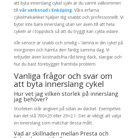
att byta innerslang cykel själv är du varmt välkommen
till
vår verkstad i Enköping
. Våra erfarna
cykelmekaniker hjälper dig snabbt och professionellt. Vi
byter inte bara innerslang utan ser även till att hela
cykeln är i toppskick så att du tryggt kan cykla vidare.
Vår service är snabb och smidig – lämna in din cykel på
morgonen och hämta den färdig samma dag. Vi
erbjuder även kostnadsfria råd kring däck, slangar och
hur du bäst förebygger framtida problem.
Vanliga frågor och svar om
att byta innerslang cykel
Hur vet jag vilken storlek på innerslang
jag behöver?
Storleken står angiven på sidan av däcket. Exempelvis
kan det stå 700×25 eller 29×2.1. Det är viktigt att välja
en innerslang som matchar dessa mått.
Vad är skillnaden mellan Presta och