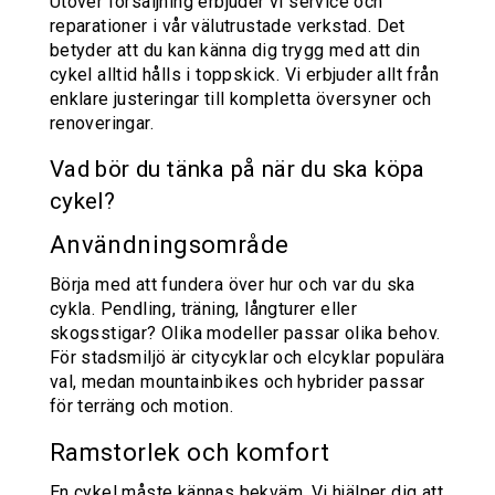
Utöver försäljning erbjuder vi service och
reparationer i vår välutrustade verkstad. Det
betyder att du kan känna dig trygg med att din
cykel alltid hålls i toppskick. Vi erbjuder allt från
enklare justeringar till kompletta översyner och
renoveringar.
Vad bör du tänka på när du ska köpa
cykel?
Användningsområde
Börja med att fundera över hur och var du ska
cykla. Pendling, träning, långturer eller
skogsstigar? Olika modeller passar olika behov.
För stadsmiljö är citycyklar och elcyklar populära
val, medan mountainbikes och hybrider passar
för terräng och motion.
Ramstorlek och komfort
En cykel måste kännas bekväm. Vi hjälper dig att