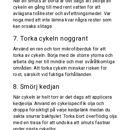
När all smuts är borta är det dags att skölja av
cykeln en gång till med rent vatten för att
avlägsna tvålrester och avfettningsmedel. Var
noga med att inte lämna kvar några rester som
kan orsaka slitage.
7. Torka cykeln noggrant
Använd en ren och torr mikrofiberduk för att
torka av cykeln. Börja med de större ytorna och
arbeta dig ner till mindre och mer svåråtkomliga
områden. Att torka cykeln minskar risken för
rost, särskilt vid fuktiga förhållanden.
8. Smörj kedjan
När cykeln är helt torr är det dags att applicera
kedjeolja. Använd en cykelspecifik olja och
droppa försiktigt på varje kedjelänk medan du
sakta snurrar bakhjulet. Torka bort överflödig olja
med en trasa för att undvika att smuts fastnar
under nästa cykeltur.