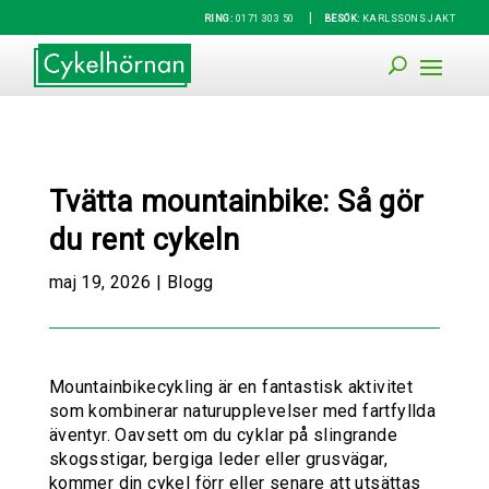
|
RING:
0171 303 50
BESÖK:
KARLSSONS JAKT
Tvätta mountainbike: Så gör
du rent cykeln
maj 19, 2026
|
Blogg
Mountainbikecykling är en fantastisk aktivitet
som kombinerar naturupplevelser med fartfyllda
äventyr. Oavsett om du cyklar på slingrande
skogsstigar, bergiga leder eller grusvägar,
kommer din cykel förr eller senare att utsättas