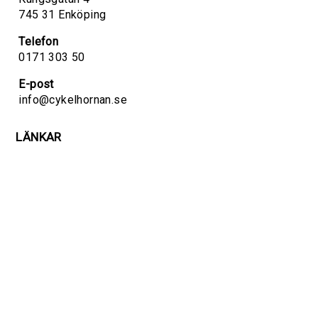
745 31 Enköping
Telefon
0171 303 50
E-post
info@cykelhornan.se
LÄNKAR
Personuppgiftspolicy
Handla räntefritt
Om oss
Inspiration
Hem
Copyright 2026. Produktion
Zmart Webb & Reklam
.
Personuppgiftspolicy
.