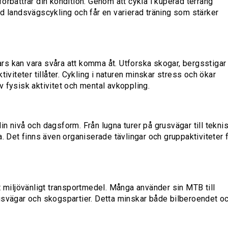
örbättrar din kondition. Genom att cykla i kuperad terräng
d landsvägscykling och får en varierad träning som stärker
s kan vara svåra att komma åt. Utforska skogar, bergsstigar
iviteter tillåter. Cykling i naturen minskar stress och ökar
 fysisk aktivitet och mental avkoppling.
n nivå och dagsform. Från lugna turer på grusvägar till tekni
. Det finns även organiserade tävlingar och gruppaktiviteter 
t miljövänligt transportmedel. Många använder sin MTB till
usvägar och skogspartier. Detta minskar både bilberoendet o