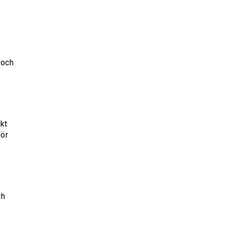
 och
skt
för
ch