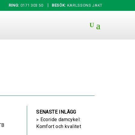
|
RING:
0171 303 50
BESÖK:
KARLSSONS JAKT
SENASTE INLÄGG
Ecoride damcykel:
MTB
Komfort och kvalitet