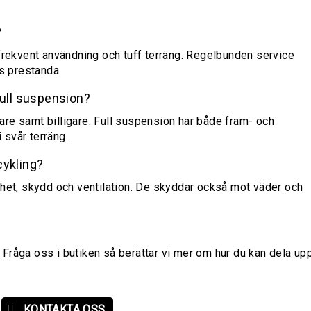
?
frekvent användning och tuff terräng. Regelbunden service
ns prestanda.
full suspension?
ttare samt billigare. Full suspension har både fram- och
i svår terräng.
cykling?
ihet, skydd och ventilation. De skyddar också mot väder och
r. Fråga oss i butiken så berättar vi mer om hur du kan dela up
KONTAKTA OSS