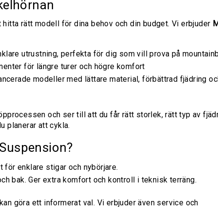
ykelhörnan
t hitta rätt modell för dina behov och din budget. Vi erbjuder
lare utrustning, perfekta för dig som vill prova på mountain
enter för längre turer och högre komfort
ncerade modeller med lättare material, förbättrad fjädring o
rocessen och ser till att du får rätt storlek, rätt typ av fjäd
u planerar att cykla.
ll Suspension?
 för enklare stigar och nybörjare.
h bak. Ger extra komfort och kontroll i teknisk terräng.
 kan göra ett informerat val. Vi erbjuder även service och