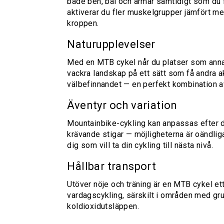
både ben, bål och armar samtidigt som du f
aktiverar du fler muskelgrupper jämfört me
kroppen.
Naturupplevelser
Med en MTB cykel når du platser som annar
vackra landskap på ett sätt som få andra akt
välbefinnandet — en perfekt kombination av
Äventyr och variation
Mountainbike-cykling kan anpassas efter di
krävande stigar — möjligheterna är oändliga
dig som vill ta din cykling till nästa nivå.
Hållbar transport
Utöver nöje och träning är en MTB cykel et
vardagscykling, särskilt i områden med gr
koldioxidutsläppen.