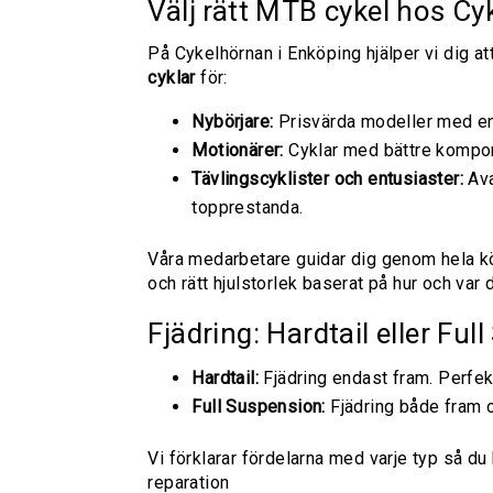
Välj rätt MTB cykel hos C
På Cykelhörnan i Enköping hjälper vi dig at
cyklar
för:
Nybörjare:
Prisvärda modeller med enk
Motionärer:
Cyklar med bättre kompon
Tävlingscyklister och entusiaster:
Ava
topprestanda.
Våra medarbetare guidar dig genom hela köpp
och rätt hjulstorlek baserat på hur och var d
Fjädring: Hardtail eller Fu
Hardtail:
Fjädring endast fram. Perfekt
Full Suspension:
Fjädring både fram oc
Vi förklarar fördelarna med varje typ så du
reparation