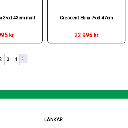
a 3vxl 43cm mint
Crescent Elina 7vxl 47cm
995
kr
22 995
kr
5
2
3
4
LÄNKAR