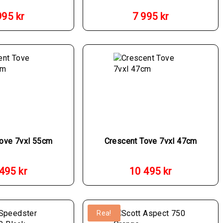
995
kr
7 995
kr
Tove 7vxl 55cm
Crescent Tove 7vxl 47cm
 495
kr
10 495
kr
Rea!