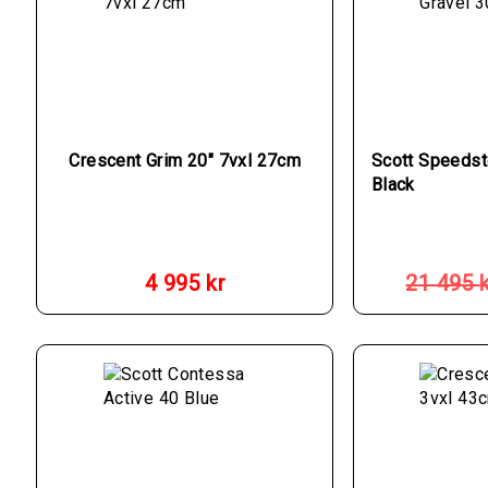
Crescent Grim 20″ 7vxl 27cm
Scott Speedst
Black
4 995
kr
21 495