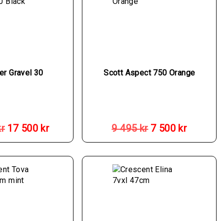
er Gravel 30
Scott Aspect 750 Orange
Det
Det
Det
Det
ursprungliga
nuvarande
ursprungliga
nuvaran
kr
17 500
kr
9 495
kr
7 500
kr
priset
priset
priset
priset
var:
är:
var:
är:
21
17
9
7
495 kr.
500 kr.
495 kr.
500 kr.