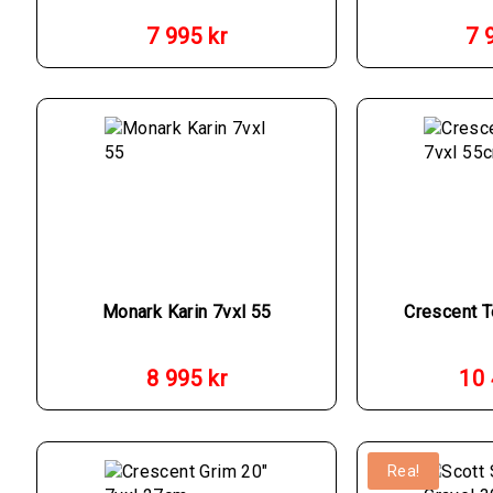
7 995
kr
7 
Monark Karin 7vxl 55
Crescent 
8 995
kr
10
Rea!