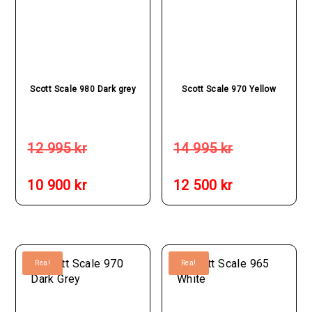
Scott Scale 980 Dark grey
Scott Scale 970 Yellow
Det
Det
ursprungliga
ursprungliga
12 995
kr
14 995
kr
priset
priset
Det
Det
var:
var:
nuvarande
nuvarande
10 900
kr
12 500
kr
12
14
priset
priset
995 kr.
995 kr.
är:
är:
10
12
900 kr.
500 kr.
Rea!
Rea!