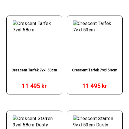
var:
är:
var:
är:
8
7
8
7
495 kr.
000 kr.
495 kr.
000 k
Crescent Tarfek 7vxl 58cm
Crescent Tarfek 7vxl 53cm
11 495
kr
11 495
kr