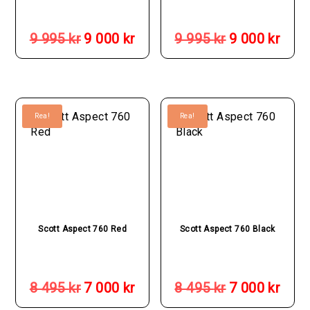
Det
Det
Det
Det
ursprungliga
nuvarande
ursprungliga
nuva
9 995
kr
9 000
kr
9 995
kr
9 000
kr
priset
priset
priset
prise
var:
är:
var:
är:
9
9
9
9
995 kr.
000 kr.
995 kr.
000 k
Rea!
Rea!
Scott Aspect 760 Red
Scott Aspect 760 Black
Det
Det
Det
Det
ursprungliga
nuvarande
ursprungliga
nuva
8 495
kr
7 000
kr
8 495
kr
7 000
kr
priset
priset
priset
prise