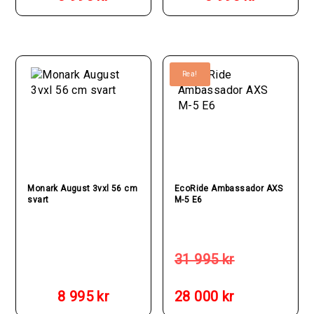
Rea!
Monark August 3vxl 56 cm
EcoRide Ambassador AXS
svart
M-5 E6
Det
ursprungliga
31 995
kr
priset
Det
var:
nuvarande
8 995
kr
28 000
kr
31
priset