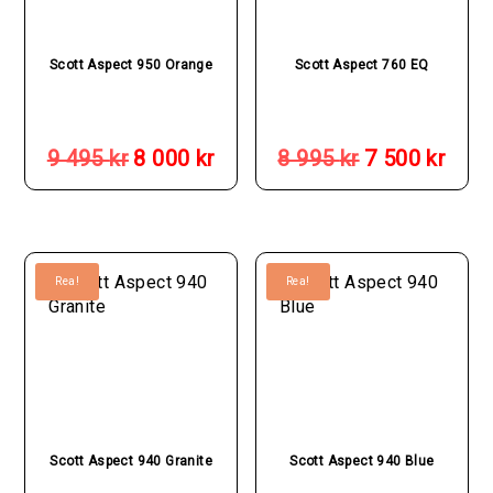
Scott Aspect 950 Orange
Scott Aspect 760 EQ
Det
Det
Det
Det
ursprungliga
nuvarande
ursprungliga
nuva
9 495
kr
8 000
kr
8 995
kr
7 500
kr
priset
priset
priset
prise
var:
är:
var:
är:
9
8
8
7
495 kr.
000 kr.
995 kr.
500 k
Rea!
Rea!
Scott Aspect 940 Granite
Scott Aspect 940 Blue