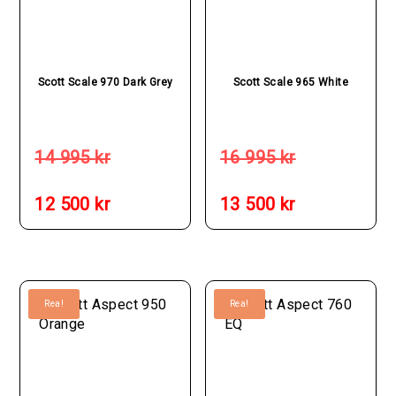
Scott Scale 970 Dark Grey
Scott Scale 965 White
Det
Det
ursprungliga
ursprungliga
14 995
kr
16 995
kr
priset
priset
Det
Det
var:
var:
nuvarande
nuvarande
12 500
kr
13 500
kr
14
16
priset
priset
995 kr.
995 kr.
är:
är:
12
13
500 kr.
500 kr.
Rea!
Rea!