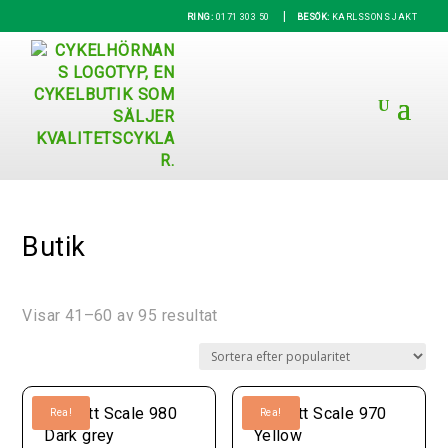
|
RING:
0171 303 50
BESÖK:
KARLSSONS JAKT
Butik
Sortera
Visar 41–60 av 95 resultat
efter
popularitet
Rea!
Rea!