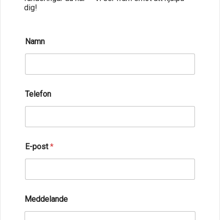
dig!
L
Namn
a
y
o
u
t
a
Telefon
v
N
a
m
n
E-post
*
Meddelande