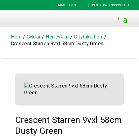
|
RING:
0171 303 50
BESÖK:
KARLSSONS JAKT
Hem
/
Cyklar
/
Herrcyklar
/
Citybike herr
/
Crescent Starren 9vxl 58cm Dusty Green
Crescent Starren 9vxl 58cm
Dusty Green