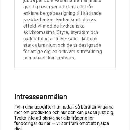
jobba på. De 8 växlarna från Shimano
ger dig resurser att klara allt från
enklare bergsbestigning till kittlande
snabba backar. Farten kontrolleras
effektivt med de hydrauliska
skivbromsarna. Styre, styrstam och
sadelstolpe är tillverkade i lätt och
stark aluminium och de är designade
för att ge dig en bekväm sittställning
som enkelt kan justeras.
Intresseanmälan
Fyll i dina uppgifter här nedan så berättar vi gärna
mer om produkten och hur den kan passa just dig.
Tveka inte att skriva ner alla frågor eller
funderingar du har — vi ser fram emot att hjälpa
dig!