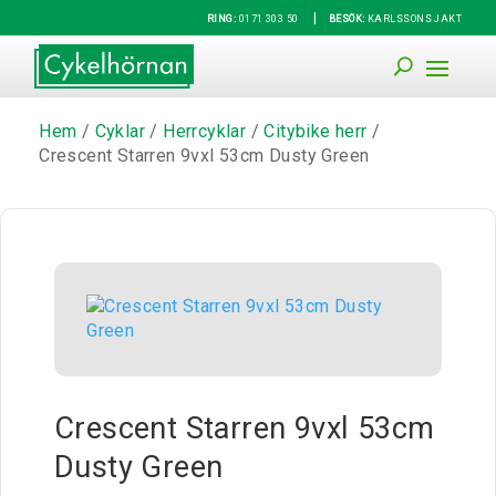
|
RING:
0171 303 50
BESÖK:
KARLSSONS JAKT
Hem
/
Cyklar
/
Herrcyklar
/
Citybike herr
/
Crescent Starren 9vxl 53cm Dusty Green
Crescent Starren 9vxl 53cm
Dusty Green