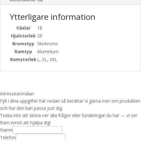
Ytterligare information
Växlar
18
Hjulstorlek
29
Bromstyp
Skivbroms
Ramtyp
Aluminium
Ramstorlek
L, XL, XXL
Intresseanmälan
Fyll i dina uppgifter här nedan så berättar vi gärna mer om produkten
och hur den kan passa just dig.
Tveka inte att skriva ner alla frågor eller funderingar du har — vi ser
fram emot att hjälpa dig!
U
Namn
R
Telefon