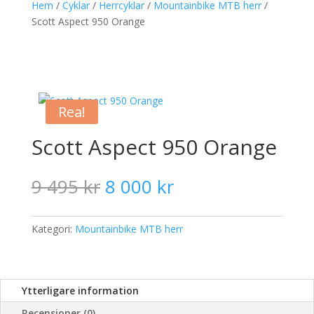
Hem
/
Cyklar
/
Herrcyklar
/
Mountainbike MTB herr
/
Scott Aspect 950 Orange
Rea!
Scott Aspect 950 Orange
Det
Det
9 495
kr
8 000
kr
ursprungliga
nuvarande
priset
priset
var:
är:
Kategori:
Mountainbike MTB herr
9
8
495 kr.
000 kr.
Ytterligare information
Recensioner (0)