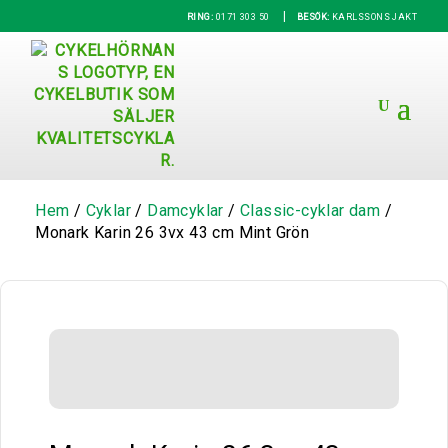
|
RING:
0171 303 50
BESÖK:
KARLSSONS JAKT
Hem
/
Cyklar
/
Damcyklar
/
Classic-cyklar dam
/
Monark Karin 26 3vx 43 cm Mint Grön